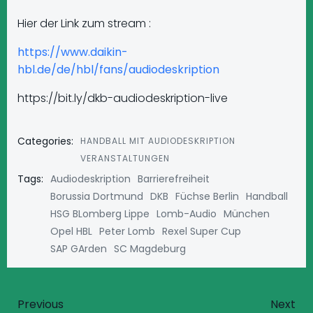
Hier der Link zum stream :
https://www.daikin-
hbl.de/de/hbl/fans/audiodeskription
https://bit.ly/dkb-audiodeskription-live
Categories:
HANDBALL MIT AUDIODESKRIPTION
VERANSTALTUNGEN
Tags:
Audiodeskription
Barrierefreiheit
Borussia Dortmund
DKB
Füchse Berlin
Handball
HSG BLomberg Lippe
Lomb-Audio
München
Opel HBL
Peter Lomb
Rexel Super Cup
SAP GArden
SC Magdeburg
Post
Post
Previous
Next