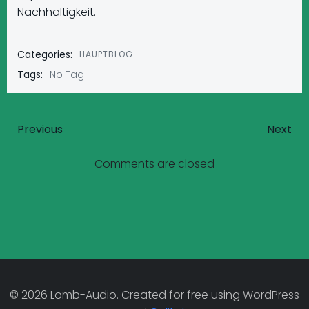
Nachhaltigkeit.
Categories:
HAUPTBLOG
Tags:
No Tag
Post
Post
Previous
Next
navigation
navigatio
Comments are closed
© 2026 Lomb-Audio. Created for free using WordPress